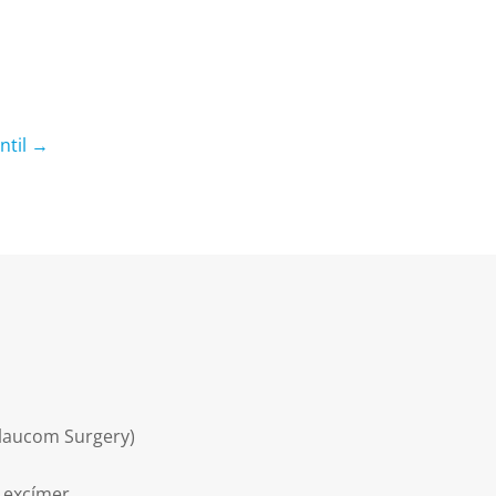
ntil →
 Glaucom
Surgery)
 excímer