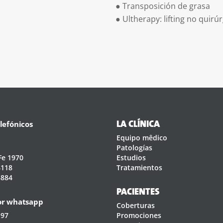
● Transposición de grasa
● Ultherapy: lifting no quirú
lefónicos
LA CLÍNICA
Equipo mêdico
Patologías
Fe 1970
Estudios
4118
Tratamientos
3884
PACIENTES
or whatsapp
Coberturas
197
Promociones