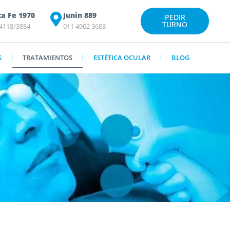
ta Fe 1970
Junin 889
PEDIR
TURNO
 4118/3884
011 4962 3683
S
TRATAMIENTOS
ESTÉTICA OCULAR
BLOG