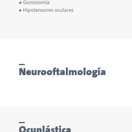
●
Goniotomía
●
Hipotensores oculares
Neurooftalmología
Ocuplástica