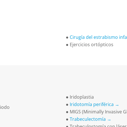
●
Cirugía del estrabismo infa
●
Ejercicios ortópticos
● Iridoplastia
●
Iridotomía periférica →
diodo
● MIGS (Minimally Invasive
●
Trabeculectomía →
● Trabeculostomía con láser