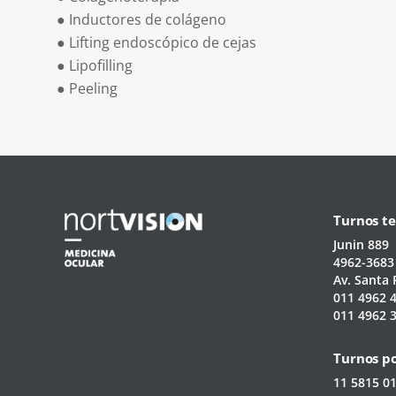
●
Inductores de colágeno
●
Lifting endoscópico de cejas
●
Lipofilling
●
Peeling
Turnos te
Junin 889
4962-3683
Av. Santa 
011 4962 
011 4962 
Turnos p
11 5815 0