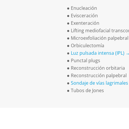
●
Enucleación
●
Evisceración
●
Exenteración
●
Lifting mediofacial transco
●
Microexfoliación palpebral
●
Orbiculectomía
●
Luz pulsada intensa (IPL) 
●
Punctal plugs
●
Reconstrucción orbitaria
●
Reconstrucción palpebral
●
Sondaje de vías lagrimale
●
Tubos de Jones