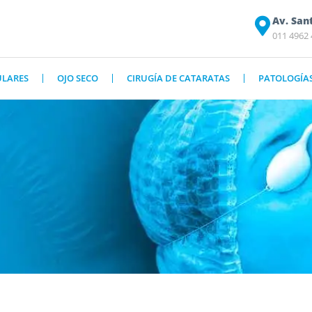
Av. San
011 4962
ULARES
OJO SECO
CIRUGÍA DE CATARATAS
PATOLOGÍA