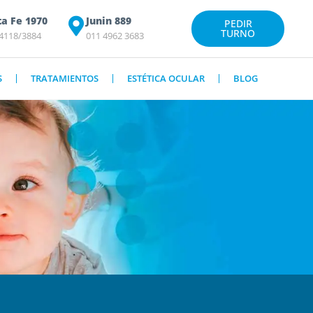
ta Fe 1970
Junin 889
PEDIR
TURNO
 4118/3884
011 4962 3683
S
TRATAMIENTOS
ESTÉTICA OCULAR
BLOG