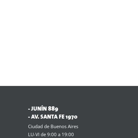
- JUNÍN 889
- AV. SANTA FE 1970
Ciudad de Buenos Aires
LU-VI de 9:00 a 19:00