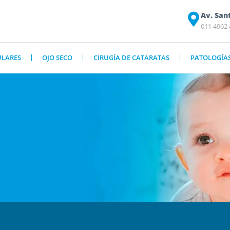
Av. San
011 4962
ULARES
OJO SECO
CIRUGÍA DE CATARATAS
PATOLOGÍA