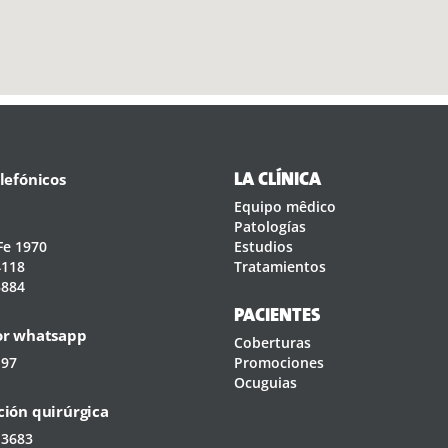
lefónicos
LA CLÍNICA
Equipo mêdico
Patologías
Fe 1970
Estudios
4118
Tratamientos
3884
PACIENTES
or whatsapp
Coberturas
197
Promociones
Ocuguias
ión quirúrgica
 3683