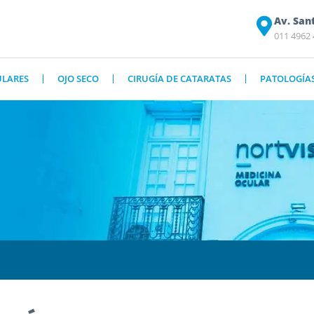
Av. San
011 4962
ULARES
OJO SECO
CIRUGÍA DE CATARATAS
PATOLOGÍA