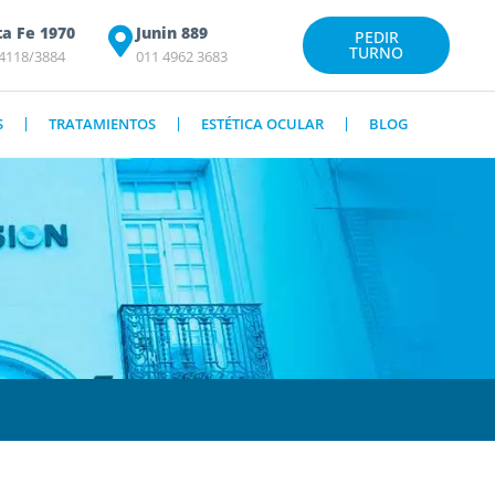
ta Fe 1970
Junin 889
PEDIR
TURNO
 4118/3884
011 4962 3683
S
TRATAMIENTOS
ESTÉTICA OCULAR
BLOG