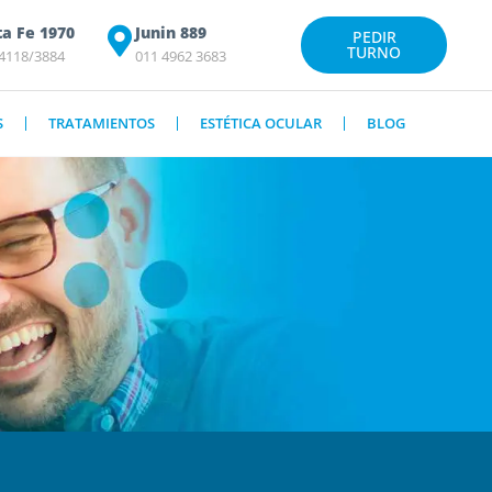
ta Fe 1970
Junin 889
PEDIR
TURNO
 4118/3884
011 4962 3683
S
TRATAMIENTOS
ESTÉTICA OCULAR
BLOG