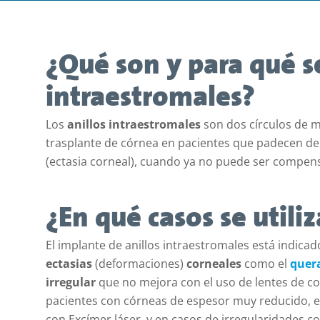
¿Qué son y para qué se
intraestromales?
Los
anillos intraestromales
son dos círculos de m
trasplante de córnea en pacientes que padecen de
(ectasia corneal), cuando ya no puede ser compens
¿En qué casos se utiliz
El implante de anillos intraestromales está indica
ectasias
(deformaciones)
corneales
como el
quer
irregular
que no mejora con el uso de lentes de co
pacientes con córneas de espesor muy reducido, en 
con Excímer láser, y en casos de irregularidades co