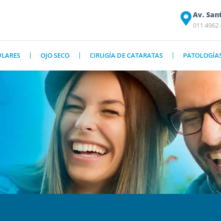
Av. San
011 4962
ULARES
OJO SECO
CIRUGÍA DE CATARATAS
PATOLOGÍA