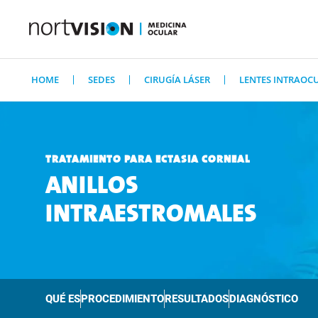
HOME
SEDES
CIRUGÍA LÁSER
LENTES INTRAOC
TRATAMIENTO PARA ECTASIA CORNEAL
ANILLOS
INTRAESTROMALES
QUÉ ES
PROCEDIMIENTO
RESULTADOS
DIAGNÓSTICO