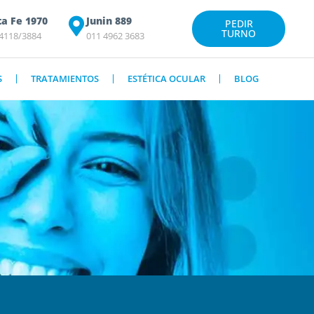
ta Fe 1970
Junin 889
PEDIR
TURNO
 4118/3884
011 4962 3683
S
TRATAMIENTOS
ESTÉTICA OCULAR
BLOG