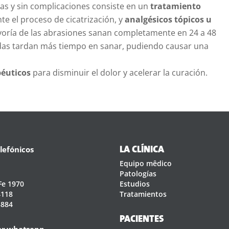
as y sin complicaciones consiste en un
tratamiento
te el proceso de cicatrización, y
analgésicos tópicos u
yoría de las abrasiones sanan completamente en 24 a 48
das tardan más tiempo en sanar, pudiendo causar una
péuticos
para disminuir el dolor y acelerar la curación.
lefónicos
LA CLÍNICA
Equipo mêdico
Patologías
Fe 1970
Estudios
4118
Tratamientos
3884
PACIENTES
or whatsapp