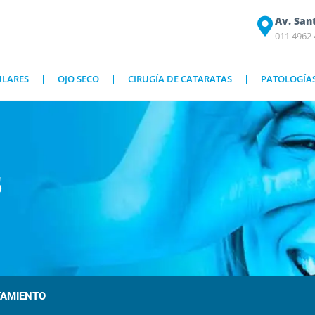
Av. San
011 4962
ULARES
OJO SECO
CIRUGÍA DE CATARATAS
PATOLOGÍA
S
TAMIENTO