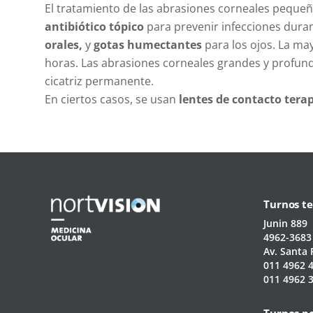
El tratamiento de las abrasiones corneales pequeñ
antibiótico tópico
para prevenir infecciones duran
orales,
y
gotas humectantes
para los ojos. La ma
horas. Las abrasiones corneales grandes y profun
cicatriz permanente.
En ciertos casos, se usan
lentes de contacto tera
Turnos te
Junin 889
4962-3683
Av. Santa 
011 4962 
011 4962 
Turnos p